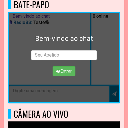
BATE-PAPO
Bem-vindo ao chat
0
online
RadioBS:
Teste😄
Bem-vindo ao chat
Entrar
CÂMERA AO VIVO